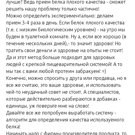
лучше? Ведь прием белка плохого качества - сможет
решить нашу проблему только частично!
Можно определить экспериментально: делаем
прием 3-4 раза в день. Если белок плохого качества
(т.е. с низким биологическим уровнем) - на утро мы
будем в туалетной комнате. Ну а, если все хорошо (в
течение нескольких дней),- то значит здорово! Но
тратить свои деньги и здоровье на опыты не стоит!
Да и этот метод больше подходит для здоровых
людей с крепкой пищеварительной системой! А то
мы так с вами любой протеин забракуем! =)
Конечно, можно спросить у друга или продавца, но я
все же считаю, это ваше здоровье, и использовать
чей-то неудачный совет не стоит. А специалистов,
которые действительно разбираются в добавках -
единицы, уж поверьте мне на слово!
Давайте все же попробуем выработать систему -
алгоритм для определения качества используемого
белка!
Начинать надо с фирмы-производителя продукта, то